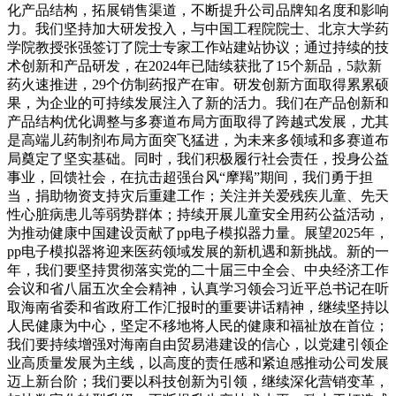
化产品结构，拓展销售渠道，不断提升公司品牌知名度和影响
力。我们坚持加大研发投入，与中国工程院院士、北京大学药
学院教授张强签订了院士专家工作站建站协议；通过持续的技
术创新和产品研发，在2024年已陆续获批了15个新品，5款新
药火速推进，29个仿制药报产在审。研发创新方面取得累累硕
果，为企业的可持续发展注入了新的活力。我们在产品创新和
产品结构优化调整与多赛道布局方面取得了跨越式发展，尤其
是高端儿药制剂布局方面突飞猛进，为未来多领域和多赛道布
局奠定了坚实基础。同时，我们积极履行社会责任，投身公益
事业，回馈社会，在抗击超强台风“摩羯”期间，我们勇于担
当，捐助物资支持灾后重建工作；关注并关爱残疾儿童、先天
性心脏病患儿等弱势群体；持续开展儿童安全用药公益活动，
为推动健康中国建设贡献了pp电子模拟器力量。展望2025年，
pp电子模拟器将迎来医药领域发展的新机遇和新挑战。新的一
年，我们要坚持贯彻落实党的二十届三中全会、中央经济工作
会议和省八届五次全会精神，认真学习领会习近平总书记在听
取海南省委和省政府工作汇报时的重要讲话精神，继续坚持以
人民健康为中心，坚定不移地将人民的健康和福祉放在首位；
我们要持续增强对海南自由贸易港建设的信心，以党建引领企
业高质量发展为主线，以高度的责任感和紧迫感推动公司发展
迈上新台阶；我们要以科技创新为引领，继续深化营销变革，