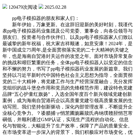
120479次阅读
2025.02.28
pp电子模拟器的朋友和家人们：
新年伊始，万象更新。在这辞旧迎新的美好时刻，我谨代
表pp电子模拟器药业集团及公司党委、董事会，向各位领导与
朋友们、投资者与合作伙伴们、以及pp电子模拟器家人们致以
最诚挚的新年祝福，祝大家吉祥顺遂，如意安康！2024年，是
新中国成立75周年,是全面贯彻落实党的二十大精神的关键之
年，也是海南自贸港封关运作的攻坚之年。面对市场异常复杂
的挑战和艰巨繁重的任务，全体pp电子模拟器人以坚定的信念
和不懈的努力，书写了pp电子模拟器药业发展的新篇章。我们
坚持以习近平新时代中国特色社会主义思想为指导，全面贯彻
党的二十大精神，将党建工作与生产经营深度融合，充分发挥
党组织的战斗堡垒作用和党员的先锋模范作用，建设特色党建
品牌“五心护童红旗扬”，入选全国年度百个新兴领域党建创新
案例，成为海南自贸港药企以高质量党建引领高质量发展的生
动写照。我们坚持创新驱动，深化内部管理改革，不断提升企
业核心竞争力。？诿腊捕┲悄苤圃旎匾牍氏冉纳璞赣胫悄芑芾
硐低，并顺利通过GMP认证，实现生产流程的自动化、信息
化与智能化，大幅提升了生产效率，保障了产品的质量安全。
在市场变革进一步深入的背景下，我们积极应对市场变化，优